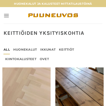
Skip
HUONEKALUT JA KALUSTEET MITTATILAUSTÖINÄ
to
content
KEITTIÖIDEN YKSITYISKOHTIA
ALL
HUONEKALUT
IKKUNAT
KEITTIÖT
KIINTOKALUSTEET
OVET