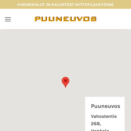
Skip
HUONEKALUT JA KALUSTEET MITTATILAUSTÖINÄ
to
content
Puuneuvos
Vahostentie
268,
Honkola