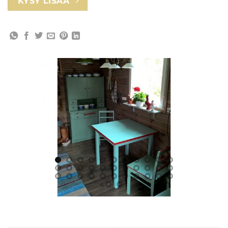
KYSY LISÄÄ
Huonekalut 001: 50-lukukalusteet