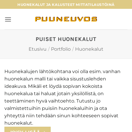
Skip
HUONEKALUT JA KALUSTEET MITTATILAUSTÖINÄ
to
content
PUISET HUONEKALUT
Etusivu
/
Portfolio
/
Huonekalut
Huonekalujen lähtökohtana voi olla esim. vanhan
huonekalun malli tai vaikka sisustuslehden
ideakuva. Mikäli et löydä sopivan kokoista
huonekalua tai haluat jotain yksilöllistä, on
teettäminen hyvä vaihtoehto. Tutustu jo
valmistettuihin puisiin huonekaluihin ja ota
yhteyttä niin tehdään sinun kohteeseen sopivat
huonekalut.