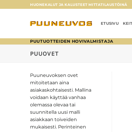
Skip
HUONEKALUT JA KALUSTEET MITTATILAUSTÖINÄ
to
content
ETUSIVU
KEI
PUUTUOTTEIDEN HOVIVALMISTAJA
PUUOVET
Puuneuvoksen ovet
mitoitetaan aina
asiakaskohtaisesti. Mallina
voidaan käyttää vanhaa
olemassa olevaa tai
suunnitella uusi malli
asiakkaan toiveiden
mukaisesti. Perinteinen