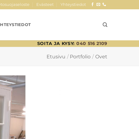
etosuojaseloste
Evästeet
Yhteystiedot
YHTEYSTIEDOT
SOITA JA KYSY:
040 516 2109
Etusivu
/
Portfolio
/
Ovet