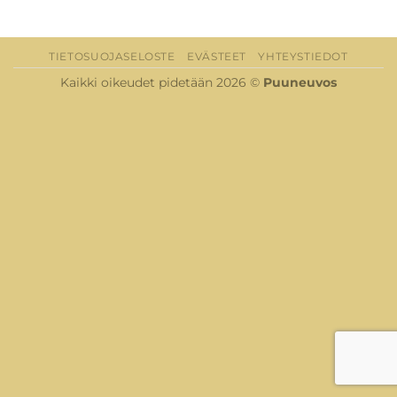
TIETOSUOJASELOSTE
EVÄSTEET
YHTEYSTIEDOT
Kaikki oikeudet pidetään 2026 ©
Puuneuvos